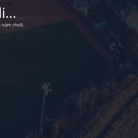
...
 nám chvíli.